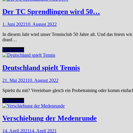
Der TC Sprendlingen wird 50…
1. Juni 2022
10. August 2022
In diesem Jahr wird unser Tennisclub 50 Jahre alt. Und das feiern w
drauf…
Der
Weiterlesen
TC
Sprendlingen
wird
Deutschland spielt Tennis
50…
21. Mai 2021
10. August 2022
Spielst du mit? Vereinbare gleich ein Probetraining oder komm einfac
Deutschland
Weiterlesen
spielt
Tennis
Verschiebung der Medenrunde
14. April 2021
14. April 2021