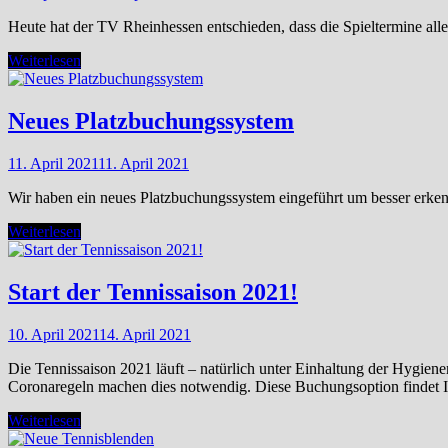
Heute hat der TV Rheinhessen entschieden, dass die Spieltermine all
Verschiebung
Weiterlesen
der
Medenrunde
Neues Platzbuchungssystem
11. April 2021
11. April 2021
Wir haben ein neues Platzbuchungssystem eingeführt um besser erkenn
Neues
Weiterlesen
Platzbuchungssystem
Start der Tennissaison 2021!
10. April 2021
14. April 2021
Die Tennissaison 2021 läuft – natürlich unter Einhaltung der Hyg
Coronaregeln machen dies notwendig. Diese Buchungsoption findet Ih
Start
Weiterlesen
der