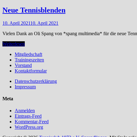
Tennissaison
2021!
Neue Tennisblenden
10. April 2021
10. April 2021
Vielen Dank an Oli Spang von *spang multimedia* für die neue Tenn
Neue
Weiterlesen
Tennisblenden
Mitgliedschaft
Trainingszeiten
Vorstand
Kontaktformular
Datenschutzerklärung
Impressum
Meta
Anmelden
Eintrags-Feed
Kommentar-Feed
WordPress.org