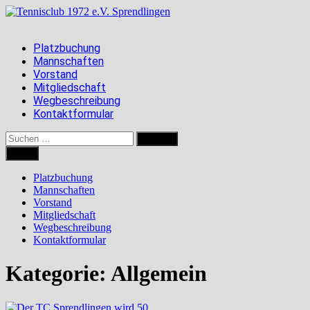
Zum
Inhalt
springen
Platzbuchung
Mannschaften
Vorstand
Mitgliedschaft
Wegbeschreibung
Kontaktformular
Suchen
nach:
Menü
Platzbuchung
Mannschaften
Vorstand
Mitgliedschaft
Wegbeschreibung
Kontaktformular
Kategorie:
Allgemein